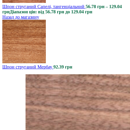
Шпон струганий Сапелі, тангенціальний
56.78
грн
–
129.04
грн
Діапазон цін: від 56.78 грн до 129.04 грн
Назад до магазину
Шпон струганий Мербау
92.39
грн