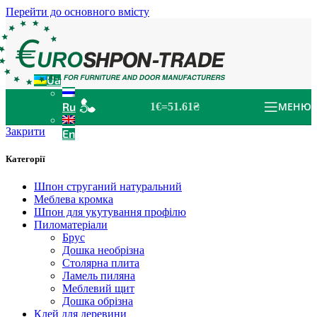
Перейти до основного вмісту
Ua
Ru
МЕНЮ
1€=51.61₴
Закрити
En
Категорії
Шпон струганий натуральний
Меблева кромка
Шпон для укутування профілю
Пиломатеріали
Брус
Дошка необрізна
Столярна плита
Ламель пиляна
Меблевий щит
Дошка обрізна
Клей для деревини