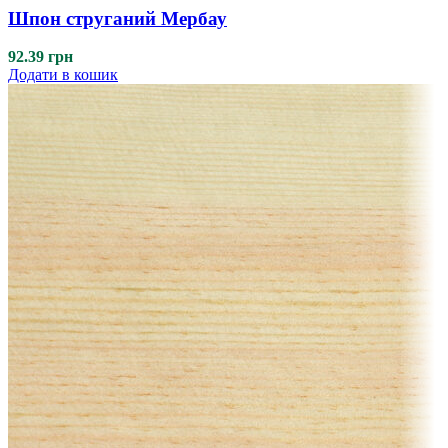
Шпон струганий Мербау
92.39
грн
Додати в кошик