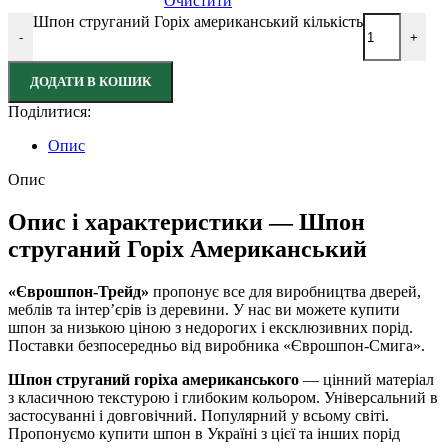
Очистити
Шпон струганий Горіх американський кількість
-
+
ДОДАТИ В КОШИК
Поділитися:
Опис
Опис
Опис і характеристики — Шпон
струганий Горіх Американський
«Єврошпон-Трейд»
пропонує все для виробництва дверей,
меблів та інтер’єрів із деревини. У нас ви можете купити
шпон за низькою ціною з недорогих і ексклюзивних порід.
Поставки безпосередньо від виробника «Єврошпон-Смига».
Шпон струганий горіха американського
— цінний матеріал
з класичною текстурою і глибоким кольором. Універсальний в
застосуванні
і довговічний. Популярний у всьому світі.
Пропонуємо купити шпон в Україні з цієї та інших порід