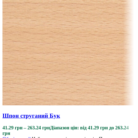
Шпон струганий Бук
41.29
грн
–
263.24
грн
Діапазон цін: від 41.29 грн до 263.24
грн