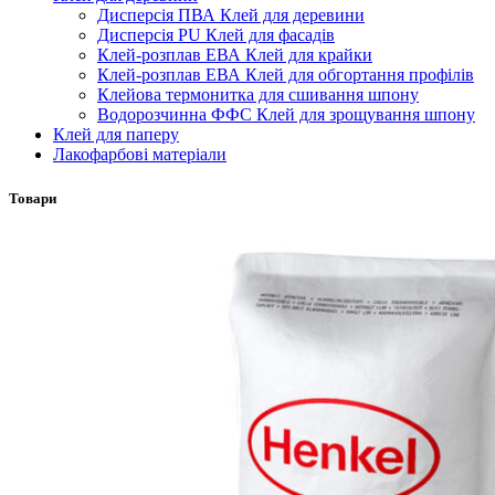
Дисперсія ПВА Клей для деревини
Дисперсія PU Клей для фасадів
Клей-розплав ЕВА Клей для крайки
Клей-розплав ЕВА Клей для обгортання профілів
Клейова термонитка для сшивання шпону
Водорозчинна ФФС Клей для зрощування шпону
Клей для паперу
Лакофарбові матеріали
Товари