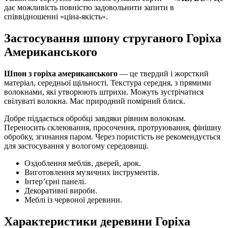
дає можливість повністю задовольнити запити в
співвідношенні «ціна-якість».
Застосування шпону струганого Горіха
Американського
Шпон з горіха американського
— це твердий і жорсткий
матеріал, середньої щільності. Текстура середня, з прямими
волокнами, які утворюють штрихи. Можуть зустрічатися
свілуваті волокна. Має природний помірний блиск.
Добре піддається обробці завдяки рівним волокнам.
Переносить склеювання, просочення, протруювання, фінішну
обробку, згинання паром. Через пористість не рекомендується
для застосування у вологому середовищі.
Оздоблення меблів, дверей, арок.
Виготовлення музичних інструментів.
Інтер’єрні панелі.
Декоративні вироби.
Меблі із червоної деревини.
Характеристики деревини Горіха