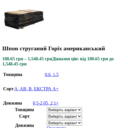
Шпон струганий Горіх американський
180.65
грн
–
1,548.45
грн
Діапазон цін: від 180.65 грн до
1,548.45 грн
Товщина
0.6
,
1.5
Сорт
A
,
AB
,
B
,
ЕКСТРА A+
Довжина
0,5-2,05
,
2,1+
Товщина
Сорт
Довжина