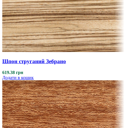
Шпон струганий Зебрано
619.38
грн
Додати в кошик