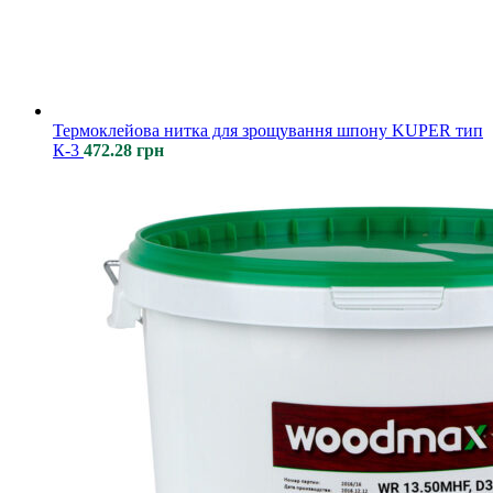
Термоклейова нитка для зрощування шпону KUPER тип
К-3
472.28
грн