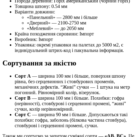
Порода деревини: Горіх американський (чорний горіх)
Товщина шпону: 0.54 мм
Варіанти довжини:
«Панельний» — 2800 мм і більше
«Дверний» — 2100-2750 мм
«Меблевий» — до 2050 мм
Країна походження сировини: Імпорт
Виробник: Імпорт
Упаковка: окремі упаковки на палетах до 5000 м
2
, є
індивідуальний штрих-код і пакувальна інформація.
Сортування за якістю
Сорт А
— ширина 100 мм і більше, поверхня шпону
рівна, без серцевинних і стовбурових променів,
механічних дефектів. “Живі” сучки — 1 штука на метр
погонний. Рівномірний колір, візерунок.
Сорт В
— ширина 100 мм і більше. Похибки: гофра
(нерівності), стовбурові і серцевинні промені, “живі”
сучки, колір нерівномірний.
Сорт С
— ширина 90 мм і більше. Допускаються такі
похибки: гофра, заболонь (білкова частина стовбура),
стовбурові і серцевинні промені, сучки.
Також ми сортуємо за запитом суміжні сорти —
«АВ, ВС»
. Це