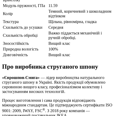
Модуль пружності, ГПа
11.59
Темний, коричневий з шоколадним
Колір
відтінком
Текстура
Щільна, рівномірна, гладка
Схильність до усушки
Середня
Важко піддається механічній і
Схильність обробці
ручній обробці.
Зносостійкість
Вищий клас
Природна вологість
100%
Довговічність
Вищий клас
Про виробника струганого шпону
«Єврошпон-Смига»
— лідер виробництва натурального
струганого шпону в Україні. Якість продукції обумовлено
сировиною вищого класу, професіоналізмом колективу і
застосуванням високих технологій.
Процес виготовлення і сама продукція відповідають
міжнародним стандартам. Це підтверджують сертифікати ISO
®
9001: 2009, IWAY, FSC
. З 2018 року компанія —
уповноважений постачальник IKEA.