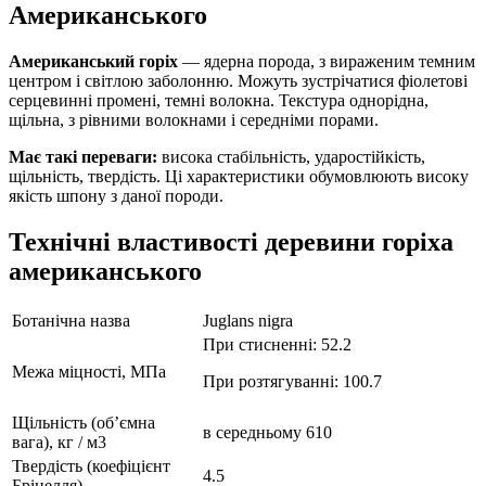
Американського
Американський горіх
— ядерна порода, з вираженим темним
центром і світлою заболонню. Можуть зустрічатися фіолетові
серцевинні промені, темні волокна. Текстура однорідна,
щільна, з рівними волокнами і середніми порами.
Має такі переваги:
висока стабільність, ударостійкість,
щільність, твердість. Ці характеристики обумовлюють високу
якість шпону з даної породи.
Технічні властивості деревини горіха
американського
Ботанічна назва
Juglans nigra
При стисненні: 52.2
Межа міцності, МПа
При розтягуванні: 100.7
Щільність (об’ємна
в середньому 610
вага), кг / м3
Твердість (коефіцієнт
4.5
Брінелля)