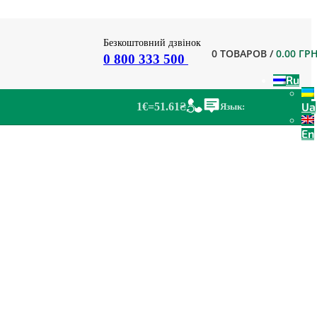
Безкоштовний дзвінок
0
ТОВАРОВ
/
0.00
ГР
0 800 333 500
Ru
Ua
1€=51.61₴
Язык:
En