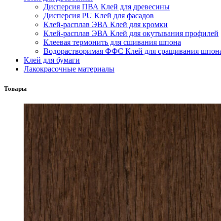
Дисперсия ПВА Клей для древесины
Дисперсия PU Клей для фасадов
Клей-расплав ЭВА Клей для кромки
Клей-расплав ЭВА Клей для окутывания профилей
Клеевая термонить для сшивания шпона
Водорастворимая ФФС Клей для сращивания шпон
Клей для бумаги
Лакокрасочные материалы
Товары