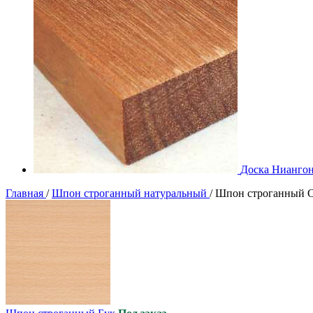
Доска Нианго
Главная
/
Шпон строганный натуральный
/
Шпон строганный О