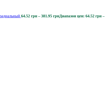
 радиальный
64.52
грн
–
381.95
грн
Диапазон цен: 64.52 грн –