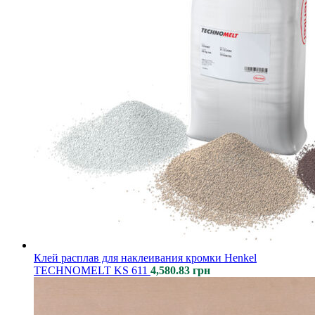
Клей расплав для наклеивания кромки Henkel
TECHNOMELT KS 611
4,580.83
грн