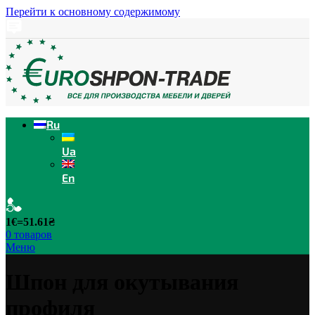
Перейти к основному содержимому
Ru
Ua
En
1€=51.61₴
0
товаров
Меню
Шпон для окутывания
профиля