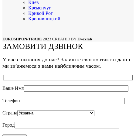
Киев
Кременчуг
Кривой Рог
Кропивницкий
Луцк
Львов
Мариуполь
EUROSHPON-TRADE
2023 CREATED BY
Evoxlab
Николаев
ЗАМОВИТИ ДЗВІНОК
Одесса
Полтава
Сумы
У вас є питання до нас? Залиште свої контактні дані і
Тернополь
ми звʼяжемося з вами найближчим часом.
Харьков
Херсон
Хмельницкий
Черкассы
Ваше Имя
Чернигов
Черновцы
Телефон
Страна
Город