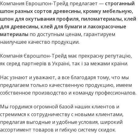
ДРЕВЕСИНЫ
Компания Еврошпон-Трейд предлагает —
строганный
шпон разных сортов древесины, кромку мебельную,
Посмотреть
шпон для окутывания профиля, пиломатериалы, клей
для древесины, клей для бумаги и лакокрасочные
материалы
по доступным ценам, гарантируем
наилучшее качество продукции.
Компанія Єврошпон-Трейд має прекрасну репутацію,
як серед партнерів в Україні, так і за межами країни.
Нас узнают и уважают, а все благодаря тому, что мы
предлагаем только качественную продукцию, имеем
собственное производство и команду профессионалов.
Мы гордимся огромной базой наших клиентов и
стремимся к сотрудничеству с новыми клиентами,
предлагая выгодные и удобные условия, широкий
ассортимент товаров и гибкую систему скидок.