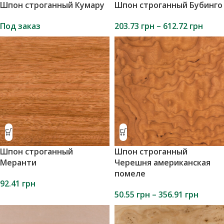
Шпон строганный Кумару
Шпон строганный Бубинго
Под заказ
203.73
грн
–
612.72
грн
Шпон строганный
Шпон строганный
Меранти
Черешня американская
помеле
92.41
грн
50.55
грн
–
356.91
грн