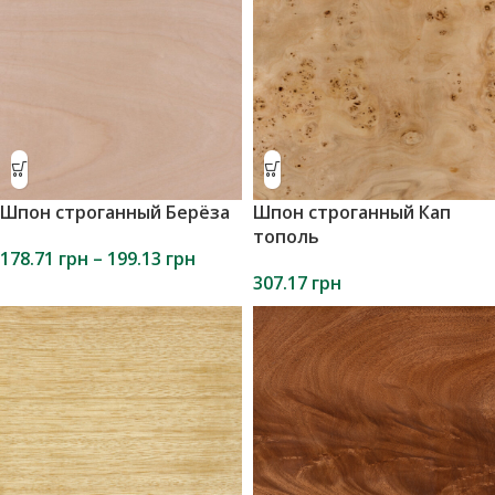
Шпон строганный
Мебельная кромка
натуральный
натуральная
Шпон строганный Берёза
Шпон строганный Кап
тополь
178.71
грн
–
199.13
грн
307.17
грн