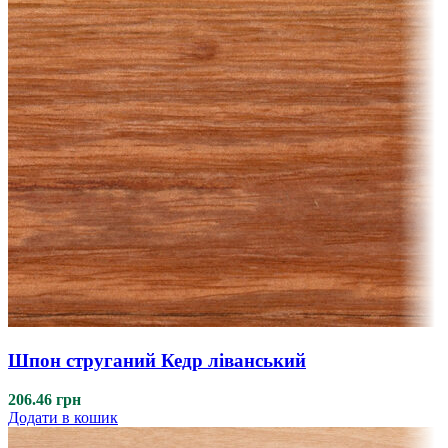
Шпон струганий Кедр ліванський
206.46
грн
Додати в кошик