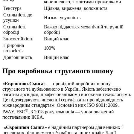
коричневого, з жовтими прожилками
Текстура
Щільна, виражена, волокниста
Схильність до
Низька усушність
усушки
Схильність
Важко піддається механічній та ручній
обробці
обробці
Зносостійкість
Вищий клас
Природна
100%
вологість
Довговічність
Вищий клас
Про виробника струганого шпону
«Єврошпон-Смига»
— провідний виробник шпону
струганого та дубльованого в Україні. Якість забезпечено
багатим досвідом, професіоналізмом і високими технологіями.
Це підтверджують численні сертифікати про відповідність
міжнародним стандартам. Основні з них ISO 9001: 2009,
®
IWAY, FSC
. З 2018 року компанія — уповноважений
постачальник IKEA.
«Єврошпон-Смига»
є надійним партнером для великих і
невеликих підприємств з України та інших країн: Данії,