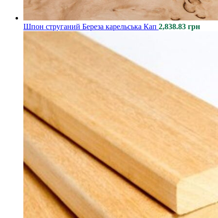
Шпон струганий Береза карельська Кап
2,838.83
грн