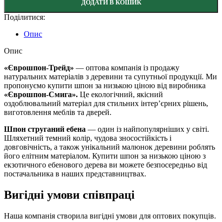
ДОДАТИ В КОШИК
Поділитися:
Опис
Опис
«Єврошпон-Трейд»
— оптова компанія із продажу
натуральних матеріалів з деревини та супутньої продукції. Ми
пропонуємо купити шпон за низькою ціною від виробника
«Єврошпон-Смига».
Це екологічний, якісний
оздоблювальний матеріал для стильних інтер’єрних рішень,
виготовлення меблів та дверей.
Шпон струганий ебена
— один із найпопулярніших у світі.
Шляхетний темний колір, чудова зносостійкість і
довговічність, а також унікальний малюнок деревини роблять
його елітним матеріалом. Купити шпон за низькою ціною з
екзотичного ебенового дерева ви можете безпосередньо від
постачальника в наших представництвах.
Вигідні умови співпраці
Наша компанія
створила вигідні умови для оптових покупців.