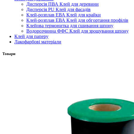
Дисперсія ПВА Клей для деревини
Дисперсія PU Клей для фасадів
Клей-розплав ЕВА Клей для крайки
Клей-розплав ЕВА Клей для обгортання профілів
Клейова термонитка для сшивання шпону
Водорозчинна ФФС Клей для зрощування шпону
Клей для паперу
Лакофарбові матеріали
Товари