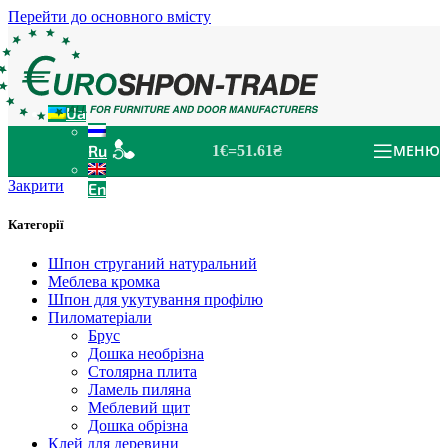
Перейти до основного вмісту
Ua
Ru
МЕНЮ
1€=51.61₴
Закрити
En
Категорії
Шпон струганий натуральний
Меблева кромка
Шпон для укутування профілю
Пиломатеріали
Брус
Дошка необрізна
Столярна плита
Ламель пиляна
Меблевий щит
Дошка обрізна
Клей для деревини