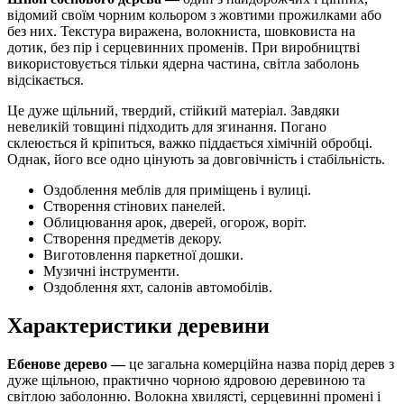
відомий своїм чорним кольором з жовтими прожилками або
без них. Текстура виражена, волокниста, шовковиста на
дотик, без пір і серцевинних променів. При виробництві
використовується тільки ядерна частина, світла заболонь
відсікається.
Це дуже щільний, твердий, стійкий матеріал. Завдяки
невеликій товщині підходить для згинання. Погано
склеюється й кріпиться, важко піддається хімічній обробці.
Однак, його все одно цінують за довговічність і стабільність.
Оздоблення меблів для приміщень і вулиці.
Створення стінових панелей.
Облицювання арок, дверей, огорож, воріт.
Створення предметів декору.
Виготовлення паркетної дошки.
Музичні інструменти.
Оздоблення яхт, салонів автомобілів.
Характеристики деревини
Ебенове дерево —
це загальна комерційна назва порід дерев з
дуже щільною, практично чорною ядровою деревиною та
світлою заболонню. Волокна хвилясті, серцевинні промені і