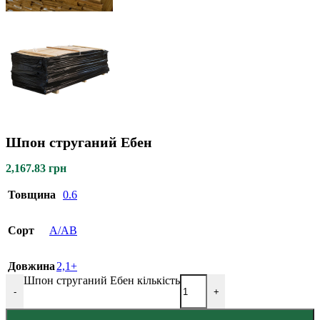
Шпон струганий Ебен
2,167.83
грн
Товщина
0.6
Сорт
A/AB
Довжина
2,1+
Шпон струганий Ебен кількість
-
+