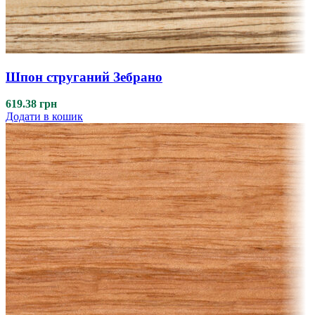
Шпон струганий Зебрано
619.38
грн
Додати в кошик