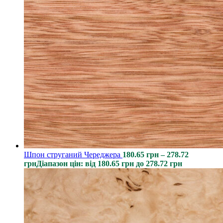
Шпон струганий Череджера
180.65
грн
–
278.72
грн
Діапазон цін: від 180.65 грн до 278.72 грн