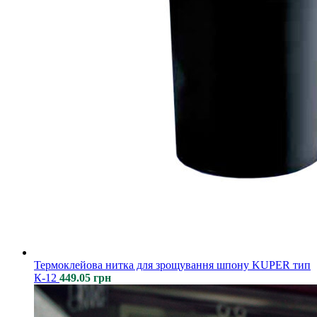
Термоклейова нитка для зрощування шпону KUPER тип
К-12
449.05
грн