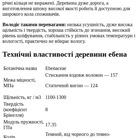
річні кільця не виражені. Деревина дуже дорога, а
виготовлення шпону високої якості робить її доступною для
широкого кола споживачів.
Володіє такими перевагами:
низька усушність, дуже висока
щільність і твердість, хороша стійкість до згинання, високий
рівень шліфування, стабільність у різних умовах температури і
вологості, практично не вбирає вологу.
Технічні властивості деревини ебена
Ботанічна назва
Ebenaceae
Стискання вздовж волокон — 157
Межа міцності,
МПа
Статичний вигин — 124
Щільність, кг / м3
1100-1300
Твердість
(коефіцієнт
8
Брінелля)
Модуль пружності,
17.35
ГПа
Темний, від чорного до темно-
Колір