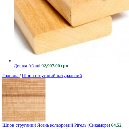
Дошка Абаші
92,907.00
грн
Головна
/
Шпон струганий натуральний
Шпон струганий Ясень кольоровий Рігель (Сикаморе)
64.52