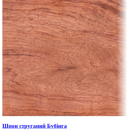
Шпон струганий Бубінга