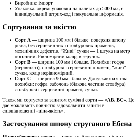
Виробник: імпорт
Упаковка: окремі упаковки на палетах до 5000 м
2
, є
індивідуальний штрих-код і пакувальна інформація.
Сортування за якістю
Сорт А
— ширина 100 мм і більше, поверхня шпону
рівна, без серцевинних і стовбурових променів,
механічних дефектів. “Живі” сучки — 1 штука на метр
погонний. Рівномірний колір, візерунок.
Сорт В
— ширина 100 мм і більше. Похибки: гофра
(нерівності), стовбурові і серцевинні промені, “живі”
сучки, колір нерівномірний.
Сорт С
— ширина 90 мм і більше. Допускаються такі
похибки: гофра, заболонь (білкова частина стовбура),
стовбурові і серцевинні промені, сучки.
Також ми сортуємо за запитом суміжні сорти —
«АВ, ВС»
. Це
дає можливість повністю задовольнити запити в
співвідношенні «ціна-якість».
Застосування шпону струганого Ебена
Шпон ебенового дерева —
один з найдорожчих і цінних,