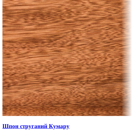
Шпон струганий Кумару