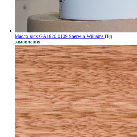
Масло-віск GA1826-0109 Sherwin-Williams
Під
замовлення