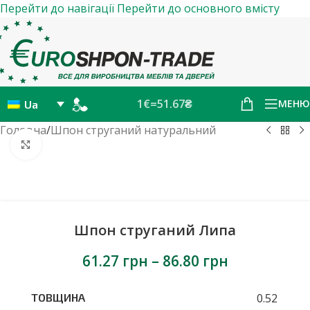
Перейти до навігації
Перейти до основного вмісту
1€=51.67₴
МЕНЮ
Ua
Головна
/
Шпон струганий натуральний
Натисніть, щоб збільшити
Шпон струганий Липа
61.27
грн
–
86.80
грн
0.52
ТОВЩИНА