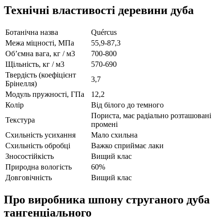
Технічні властивості деревини дуба
Ботанічна назва
Quércus
Межа міцності, МПа
55,9-87,3
Об’ємна вага, кг / м
3
700-800
Щільність, кг / м
3
570-690
Твердість (коефіцієнт
3,7
Брінелля)
Модуль пружності, ГПа
12,2
Колір
Від білого до темного
Пориста, має радіально розташовані
Текстура
промені
Схильність усихання
Мало схильна
Схильність обробці
Важко сприймає лаки
Зносостійкість
Вищий клас
Природна вологість
60%
Довговічність
Вищий клас
Про виробника шпону струганого дуба
тангенціального