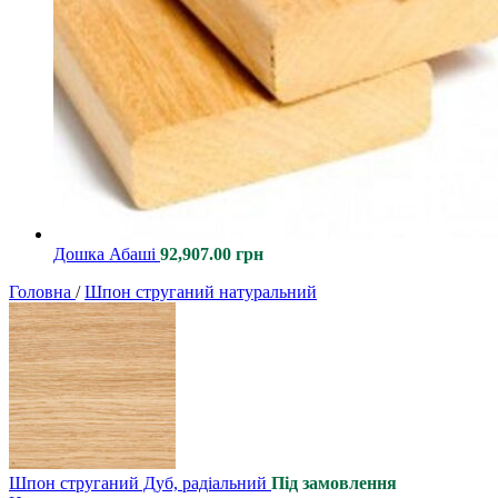
Дошка Абаші
92,907.00
грн
Головна
/
Шпон струганий натуральний
Шпон струганий Дуб, радіальний
Під замовлення