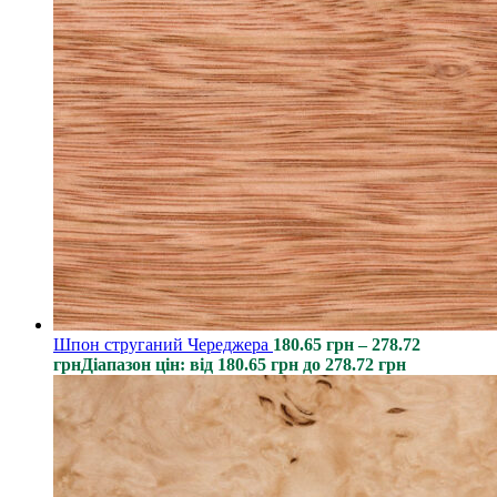
Шпон струганий Череджера
180.65
грн
–
278.72
грн
Діапазон цін: від 180.65 грн до 278.72 грн