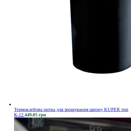
Термоклейова нитка для зрощування шпону KUPER тип
К-12
449.05
грн