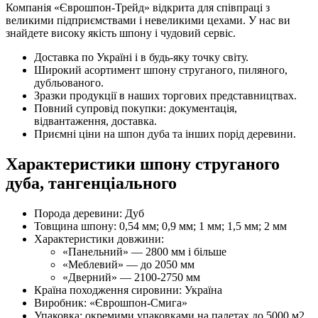
Компанія «Єврошпон-Трейд» відкрита для співпраці з
великими підприємствами і невеликими цехами. У нас ви
знайдете високу якість шпону і чудовий сервіс.
Доставка по Україні і в будь-яку точку світу.
Широкий асортимент шпону струганого, пиляного,
дубльованого.
Зразки продукції в наших торгових представництвах.
Повний супровід покупки: документація,
відвантаження, доставка.
Приємні ціни на шпон дуба та інших порід деревини.
Характеристики шпону струганого
дуба, тангенціального
Порода деревини: Дуб
Товщина шпону: 0,54 мм; 0,9 мм; 1 мм; 1,5 мм; 2 мм
Характеристики довжини:
«Панельний» — 2800 мм і більше
«Меблевий» — до 2050 мм
«Дверний» — 2100-2750 мм
Країна походження сировини: Україна
Виробник: «Єврошпон-Смига»
Упаковка: окремими упаковками на палетах до 5000 м
2
,