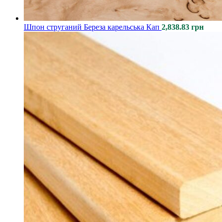
Шпон струганий Береза карельська Кап
2,838.83
грн