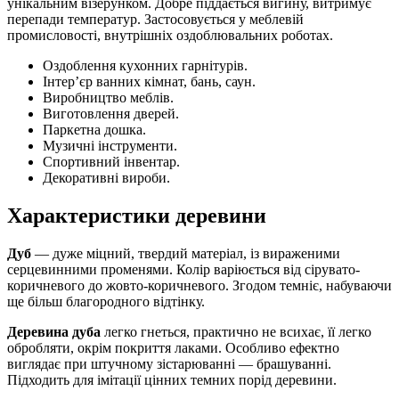
унікальним візерунком. Добре піддається вигину, витримує
перепади температур. Застосовується у меблевій
промисловості, внутрішніх оздоблювальних роботах.
Оздоблення кухонних гарнітурів.
Інтер’єр ванних кімнат, бань, саун.
Виробництво меблів.
Виготовлення дверей.
Паркетна дошка.
Музичні інструменти.
Спортивний інвентар.
Декоративні вироби.
Характеристики деревини
Дуб
— дуже міцний, твердий матеріал, із вираженими
серцевинними променями. Колір варіюється від сірувато-
коричневого до жовто-коричневого. Згодом темніє, набуваючи
ще більш благородного відтінку.
Деревина дуба
легко гнеться, практично не всихає, її легко
обробляти, окрім покриття лаками. Особливо ефектно
виглядає при штучному зістарюванні — брашуванні.
Підходить для імітації цінних темних порід деревини.