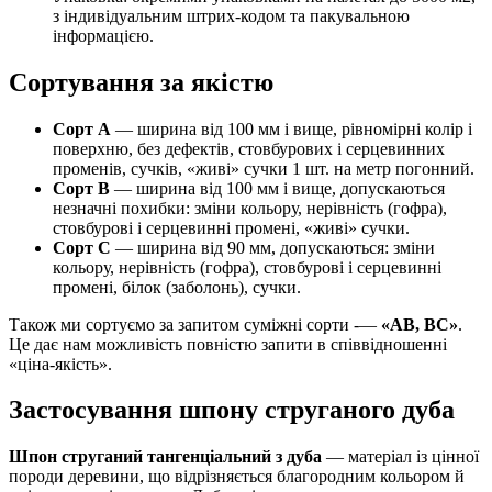
з індивідуальним штрих-кодом та пакувальною
інформацією.
Сортування за якістю
Сорт А
— ширина від 100 мм і вище, рівномірні колір і
поверхню, без дефектів, стовбурових і серцевинних
променів, сучків, «живі» сучки 1 шт. на метр погонний.
Сорт В
— ширина від 100 мм і вище, допускаються
незначні похибки: зміни кольору, нерівність (гофра),
стовбурові і серцевинні промені, «живі» сучки.
Сорт С
— ширина від 90 мм, допускаються: зміни
кольору, нерівність (гофра), стовбурові і серцевинні
промені, білок (заболонь), сучки.
Також ми сортуємо за запитом суміжні сорти -—
«АВ, ВС»
.
Це дає нам можливість повністю запити в співвідношенні
«ціна-якість».
Застосування шпону струганого дуба
Шпон струганий тангенціальний з дуба
— матеріал із цінної
породи деревини, що відрізняється благородним кольором й