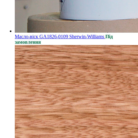
Масло-віск GA1826-0109 Sherwin-Williams
Під
замовлення