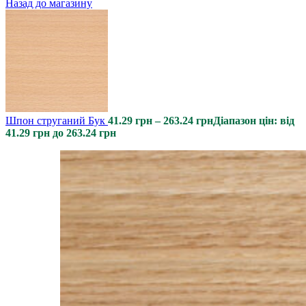
Назад до магазину
Шпон струганий Бук
41.29
грн
–
263.24
грн
Діапазон цін: від
41.29 грн до 263.24 грн