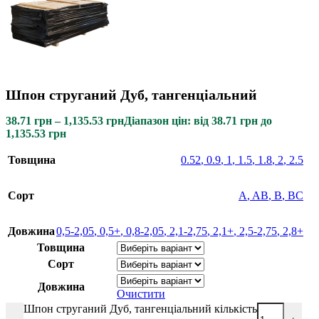
Шпон струганий Дуб, тангенціальний
38.71
грн
–
1,135.53
грн
Діапазон цін: від 38.71 грн до
1,135.53 грн
Товщина
0.52
,
0.9
,
1
,
1.5
,
1.8
,
2
,
2.5
Сорт
A
,
AB
,
B
,
BC
Довжина
0,5-2,05
,
0,5+
,
0,8-2,05
,
2,1-2,75
,
2,1+
,
2,5-2,75
,
2,8+
Товщина
Сорт
Довжина
Очистити
Шпон струганий Дуб, тангенціальний кількість