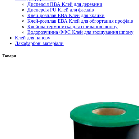
Дисперсія ПВА Клей для деревини
Дисперсія PU Клей для фасадів
Клей-розплав ЕВА Клей для крайки
Клей-розплав ЕВА Клей для обгортання профілів
Клейова термонитка для сшивання шпону
Водорозчинна ФФС Клей для зрощування шпону
Клей для паперу
Лакофарбові матеріали
Товари