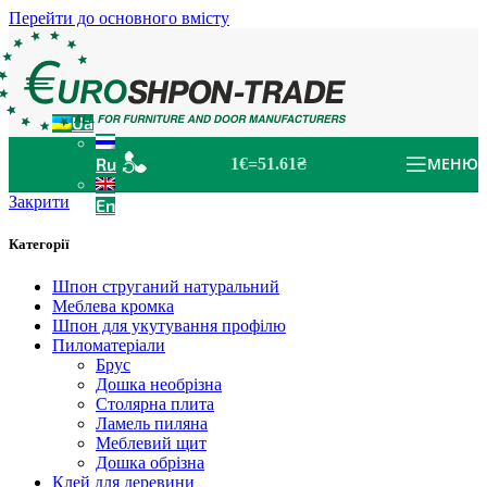
Перейти до основного вмісту
Ua
Ru
МЕНЮ
1€=51.61₴
Закрити
En
Категорії
Шпон струганий натуральний
Меблева кромка
Шпон для укутування профілю
Пиломатеріали
Брус
Дошка необрізна
Столярна плита
Ламель пиляна
Меблевий щит
Дошка обрізна
Клей для деревини