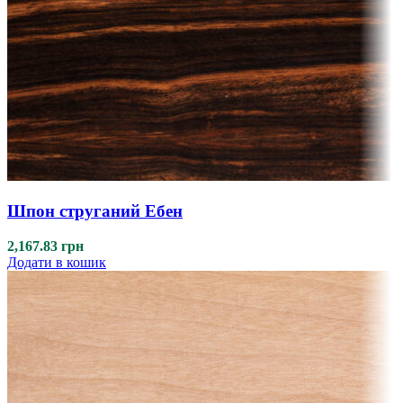
Шпон струганий Ебен
2,167.83
грн
Додати в кошик