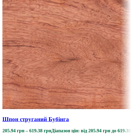
Шпон струганий Бубінга
205.94
грн
–
619.38
грн
Діапазон цін: від 205.94 грн до 619.38