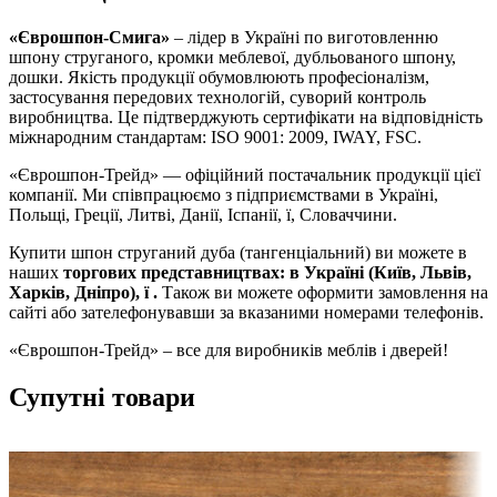
«Єврошпон-Смига»
– лідер в Україні по виготовленню
шпону струганого, кромки меблевої, дубльованого шпону,
дошки. Якість продукції обумовлюють професіоналізм,
застосування передових технологій, суворий контроль
виробництва. Це підтверджують сертифікати на відповідність
міжнародним стандартам: ISO 9001: 2009, IWAY, FSC.
«Єврошпон-Трейд» — офіційний постачальник продукції цієї
компанії. Ми співпрацюємо з підприємствами в Україні,
Польщі, Греції, Литві, Данії, Іспанії, ї, Словаччини.
Купити шпон струганий дуба (тангенціальний) ви можете в
наших
торгових представництвах: в Україні (Київ, Львів,
Харків, Дніпро), ї .
Також ви можете оформити замовлення на
сайті або зателефонувавши за вказаними номерами телефонів.
«Єврошпон-Трейд» – все для виробників меблів і дверей!
Супутні товари