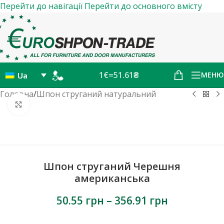
Перейти до навігації
Перейти до основного вмісту
1€=51.61₴
МЕНЮ
Ua
Головна
/
Шпон струганий натуральний
Натисніть, щоб збільшити
Шпон струганий Черешня
американська
50.55
грн
–
356.91
грн