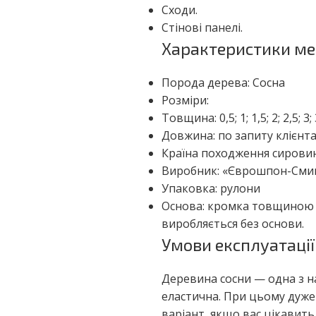
Сходи.
Стінові панелі.
Характеристики ме
Порода дерева: Сосна
Розміри:
Товщина: 0,5; 1; 1,5; 2; 2,5; 3;
Довжина: по запиту клієнт
Країна походження сировин
Виробник: «Єврошпон-Сми
Упаковка: рулони
Основа: кромка товщиною 0
виробляється без основи.
Умови експлуатації
Деревина сосни — одна з на
еластична. При цьому дуже 
варіант, якщо вас цікавит