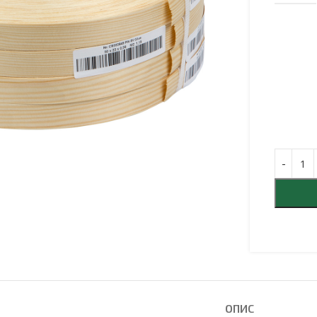
льшити
ОПИС