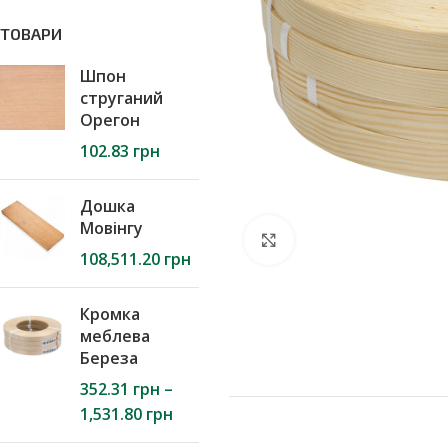
ТОВАРИ
Шпон
струганий
Орегон
102.83
грн
Дошка
Мовінгу
Натисніть, щоб збі
108,511.20
грн
Кромка
меблева
Береза
352.31
грн
–
1,531.80
грн