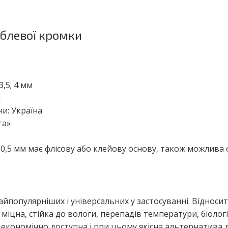
блевої кромки
 3,5; 4 мм
а
и: Україна
га»
,5 мм має флісову або клейову основу, також можлива о
йпопулярніших і універсальних у застосуванні. Відносит
міцна, стійка до вологи, перепадів температури, біоло
ь економічно доступна і при цьому якісна альтернатива