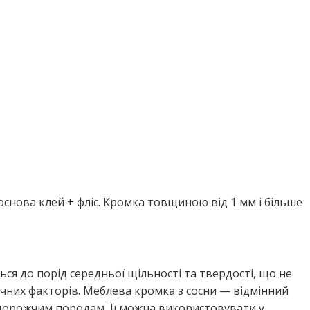
снова клей + фліс. Кромка товщиною від 1 мм і більше
ься до порід середньої щільності та твердості, що не
гічних факторів. Меблева кромка з сосни — відмінний
 дорожчим породам. Її можна використовувати у