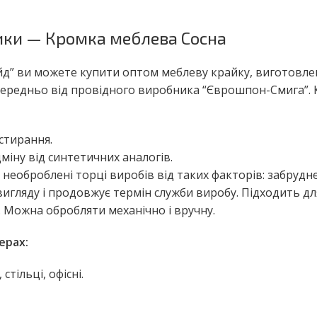
тики — Кромка меблева Сосна
д” ви можете купити оптом меблеву крайку, виготовлен
ередньо від провідного виробника “Єврошпон-Смига”. К
 стирання.
іну від синтетичних аналогів.
необроблені торці виробів від таких факторів: забрудн
игляду і продовжує термін служби виробу. Підходить для
д. Можна обробляти механічно і вручну.
ерах:
 стільці, офісні.