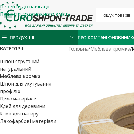
Перейти до навігації
Перейти до основного вмісту
ПРОДУКЦІЯ
ПРО КОМПАНІЮ
НОВИНИ
К
КАТЕГОРІЇ
Головна
/
Меблева кромка
/
Шпон струганий
натуральний
Меблева кромка
Шпон для укутування
профілю
Пиломатеріали
Клей для деревини
Клей для паперу
Лакофарбові матеріали