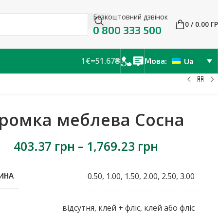
Безкоштовний дзвінок
0
/
0.00
Г
0 800 333 500
1€=51.67₴
Мова:
Ua
ромка меблева Сосна
403.37
грн
–
1,769.23
грн
0.50
,
1.00
,
1.50
,
2.00
,
2.50
,
3.00
ИНА
відсутня
,
клей + фліс
,
клей або фліс