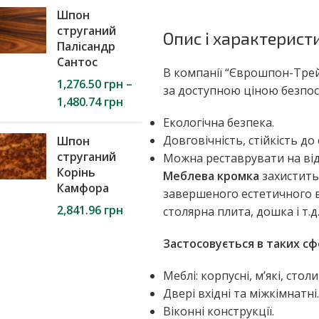
Шпон
струганий
Опис і характерис
Палісандр
Сантос
В компанії “Єврошпон-Трей
1,276.50
грн
–
за доступною ціною безпос
1,480.74
грн
Екологічна безпека.
Довговічність, стійкість до
Шпон
струганий
Можна реставрувати на відм
Корінь
Меблева кромка
захистить 
Камфора
завершеного естетичного в
2,841.96
грн
столярна плита, дошка і т.
Застосовується в таких сф
Меблі: корпусні, м’які, столи,
Двері вхідні та міжкімнатні.
Віконні конструкції.