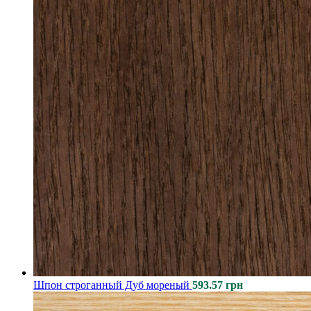
Шпон строганный Дуб мореный
593.57
грн