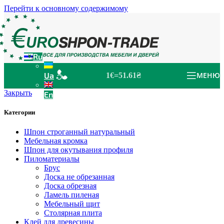
Перейти к основному содержимому
Ru
Ua
МЕНЮ
1€=51.61₴
Закрыть
En
Категории
Шпон строганный натуральный
Мебельная кромка
Шпон для окутывания профиля
Пиломатериалы
Брус
Доска не обрезанная
Доска обрезная
Ламель пиленая
Мебельный щит
Столярная плита
Клей для древесины