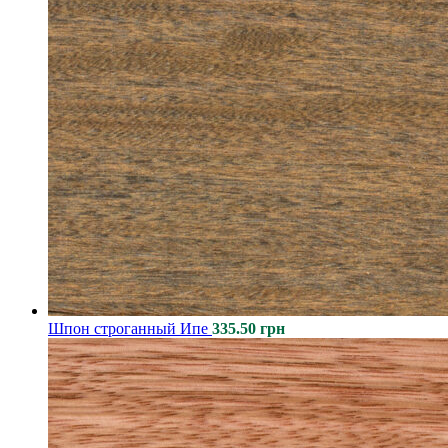
Шпон строганный Ипе
335.50
грн