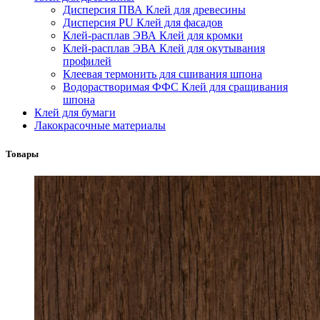
Дисперсия ПВА Клей для древесины
Дисперсия PU Клей для фасадов
Клей-расплав ЭВА Клей для кромки
Клей-расплав ЭВА Клей для окутывания
профилей
Клеевая термонить для сшивания шпона
Водорастворимая ФФС Клей для сращивания
шпона
Клей для бумаги
Лакокрасочные материалы
Товары