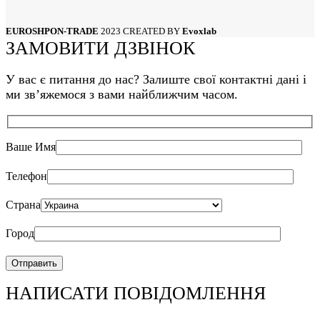
Львов
Мариуполь
EUROSHPON-TRADE
2023 CREATED BY
Evoxlab
Николаев
ЗАМОВИТИ ДЗВІНОК
Одесса
Полтава
Сумы
У вас є питання до нас? Залиште свої контактні дані і
Тернополь
ми звʼяжемося з вами найближчим часом.
Харьков
Херсон
Хмельницкий
Черкассы
Ваше Имя
Чернигов
Черновцы
Телефон
Страна
Город
НАПИСАТИ ПОВІДОМЛЕННЯ