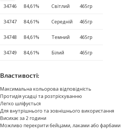
34746
84,61%
Світлий
465гр
34747
84,61%
Середній
465гр
34748
84,61%
Темний
465гр
34749
84,61%
Білий
465гр
Властивості:
Максимальна кольорова відповідність
Протидія усадці та розтріскуванню
Легко шліфується
Для внутрішнього та зовнішнього використання
Висихає за 2 години
Можливо перекрити бейцами, лаками або фарбами