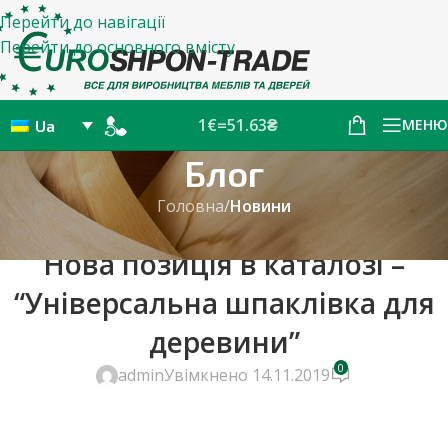
Перейти до навігації
Перейти до основного вмісту
1€=51.63₴
МЕНЮ
Ua
Блог
Головна
/
Новини
НОВИНИ
Нова позиція в каталозі –
“Універсальна шпаклівка для
деревини”
0
admin
Увімкнено 14.11.2019