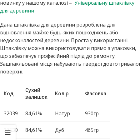
новинку у нашому каталозі –
Універсальну шпаклівку
для деревини
Дана шпаклівка для деревини розроблена для
відновлення майже будь-яких пошкоджень або
недосконалостей деревини. Проста у використанні.
Шпаклівку можна використовувати прямо з упаковки,
що забезпечує професійний підхід до ремонту.
Зашпакльовані місця набувають твердої довготривалої
поверхні.
Сухий
Код
Колір
Фасовка
залишок
32039
84,61%
Натур
930гр
37530
84,61%
Дуб
465гр