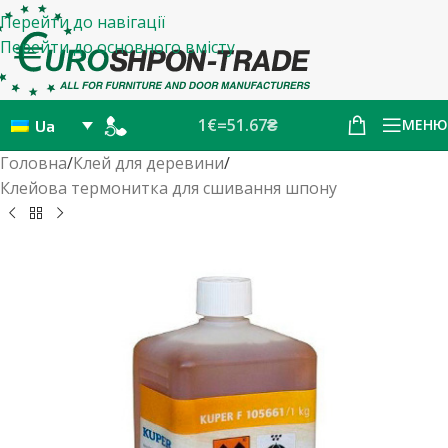
Перейти до навігації
Перейти до основного вмісту
1€=51.67₴
МЕНЮ
Ua
Головна
/
Клей для деревини
/
Клейова термонитка для сшивання шпону