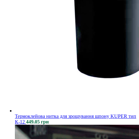
Термоклейова нитка для зрощування шпону KUPER тип
К-12
449.05
грн