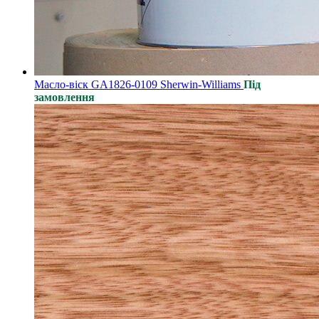
Масло-віск GA1826-0109 Sherwin-Williams
Під
замовлення