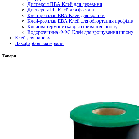
Дисперсія ПВА Клей для деревини
Дисперсія PU Клей для фасадів
Клей-розплав ЕВА Клей для крайки
Клей-розплав ЕВА Клей для обгортання профілів
Клейова термонитка для сшивання шпону
Водорозчинна ФФС Клей для зрощування шпону
Клей для паперу
Лакофарбові матеріали
Товари