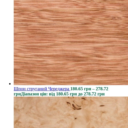
Шпон струганий Череджера
180.65
грн
–
278.72
грн
Діапазон цін: від 180.65 грн до 278.72 грн