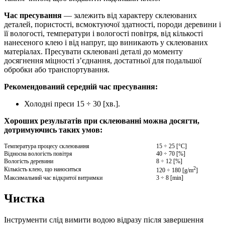
Час пресування
— залежить від характеру склеюваних
деталей, пористості, всмоктуючої здатності, породи деревини і
її вологості, температури і вологості повітря, від кількості
нанесеного клею і від напруг, що виникають у склеюваних
матеріалах. Пресувати склеювані деталі до моменту
досягнення міцності з’єднання, достатньої для подальшої
обробки або транспортування.
Рекомендований середній час пресування:
Холодні преси 15 ÷ 30 [хв.].
Хороших результатів при склеюванні можна досягти,
дотримуючись таких умов:
Температура процесу склеювання
15 ÷ 25 [°C]
Відносна вологість повітря
40 ÷ 70 [%]
Вологість деревини
8 ÷ 12 [%]
2
Кількість клею, що наноситься
120 ÷ 180 [g/m
]
Максимальний час відкритої витримки
3 ÷ 8 [min]
Чистка
Інструменти слід вимити водою відразу після завершення