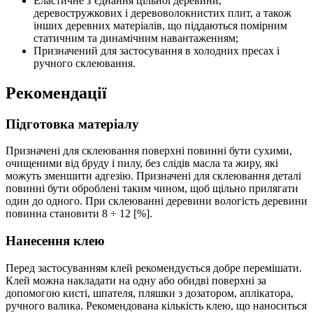
Еластичне з’єднання цільної деревини,
деревостружкових і деревоволокнистих плит, а також
інших деревних матеріалів, що піддаються помірним
статичним та динамічним навантаженням;
Призначений для застосування в холодних пресах і
ручного склеювання.
Рекомендації
Підготовка матеріалу
Призначені для склеювання поверхні повинні бути сухими,
очищеними від бруду і пилу, без слідів масла та жиру, які
можуть зменшити адгезію. Призначені для склеювання деталі
повинні бути оброблені таким чином, щоб щільно прилягати
один до одного. При склеюванні деревини вологість деревини
повинна становити 8 ÷ 12 [%].
Нанесення клею
Перед застосуванням клей рекомендується добре перемішати.
Клей можна накладати на одну або обидві поверхні за
допомогою кисті, шпателя, пляшки з дозатором, аплікатора,
ручного валика. Рекомендована кількість клею, що наноситься