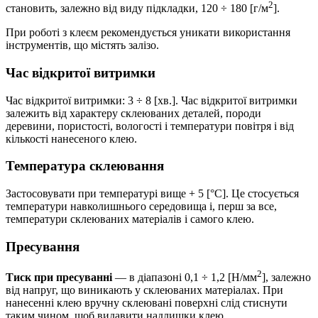
2
становить, залежно від виду підкладки, 120 ÷ 180 [г/м
].
При роботі з клеєм рекомендується уникати використання
інструментів, що містять залізо.
Час відкритої витримки
Час відкритої витримки: 3 ÷ 8 [хв.]. Час відкритої витримки
залежить від характеру склеюваних деталей, породи
деревини, пористості, вологості і температури повітря і від
кількості нанесеного клею.
Температура склеювання
Застосовувати при температурі вище + 5 [°C]. Це стосується
температури навколишнього середовища і, перш за все,
температури склеюваних матеріалів і самого клею.
Пресування
2
Тиск при пресуванні
— в діапазоні 0,1 ÷ 1,2 [Н/мм
], залежно
від напруг, що виникають у склеюваних матеріалах. При
нанесенні клею вручну склеювані поверхні слід стиснути
таким чином, щоб видавити надлишки клею.