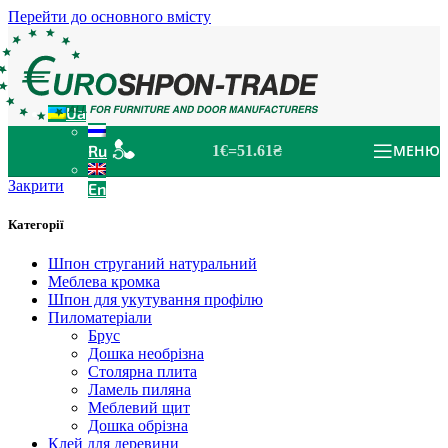
Перейти до основного вмісту
Ua
Ru
МЕНЮ
1€=51.61₴
Закрити
En
Категорії
Шпон струганий натуральний
Меблева кромка
Шпон для укутування профілю
Пиломатеріали
Брус
Дошка необрізна
Столярна плита
Ламель пиляна
Меблевий щит
Дошка обрізна
Клей для деревини