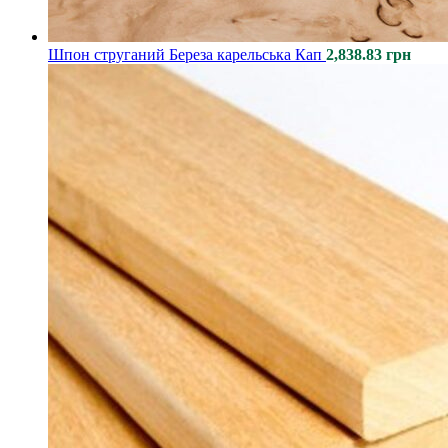
Шпон струганий Береза карельська Кап
2,838.83
грн