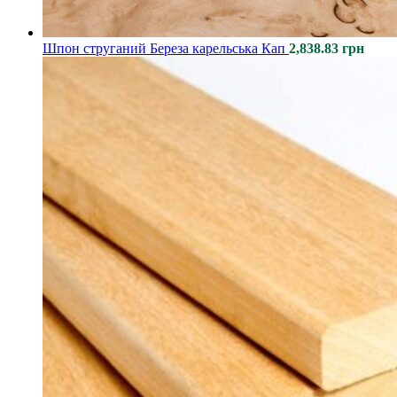
Шпон струганий Береза карельська Кап
2,838.83
грн