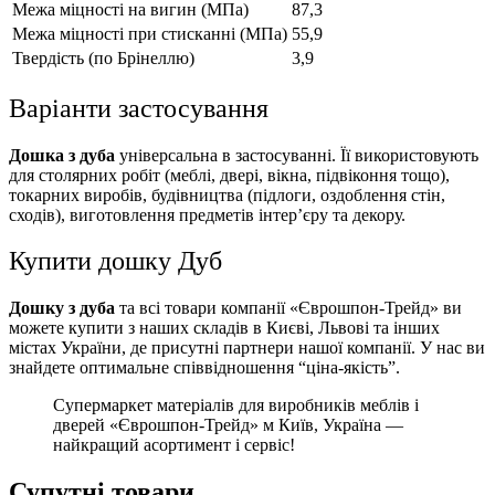
Межа міцності на вигин (МПа)
87,3
Межа міцності при
стисканні (МПа)
55,9
Твердість (по Брінеллю)
3,9
Варіанти застосування
Дошка з дуба
універсальна в застосуванні. Її використовують
для столярних робіт (меблі, двері, вікна, підвіконня тощо),
токарних виробів, будівництва (підлоги, оздоблення стін,
сходів), виготовлення предметів інтер’єру та декору.
Купити дошку Дуб
Дошку з дуба
та всі товари компанії «Єврошпон-Трейд» ви
можете купити з наших складів в Києві, Львові та інших
містах України, де присутні партнери нашої компанії. У нас ви
знайдете оптимальне співвідношення “ціна-якість”.
Супермаркет матеріалів для виробників меблів і
дверей «Єврошпон-Трейд» м Київ, Україна —
найкращий асортимент і сервіс!
Супутні товари