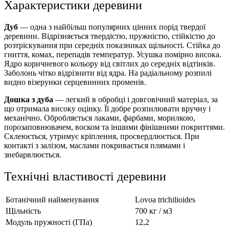
Характеристики деревини
Дуб
— одна з найбільш популярних цінних порід твердої
деревини. Відрізняється твердістю, пружністю, стійкістю до
розтріскування при середніх показниках щільності. Стійка до
гниття, комах, перепадів температур. Усушка помірно висока.
Ядро коричневого кольору від світлих до середніх відтінків.
Заболонь чітко відрізнити від ядра. На радіальному розпилі
видно візерунки серцевинних променів.
Дошка з дуба
— легкий в обробці і довговічний матеріал, за
що отримала високу оцінку. Її добре розпилювати вручну і
механічно. Обробляється лаками, фарбами, морилкою,
порозаповнювачем, воском та іншими фінішними покриттями.
Склеюється, утримує кріплення, просвердлюється. При
контакті з залізом, маслами покривається плямами і
знебарвлюється.
Технічні властивості деревини
Ботанічний найменування
Lovoa trichilioides
Щільність
700 кг / м
3
Модуль пружності (ГПа)
12,2