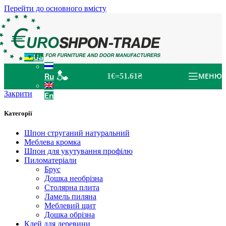
Перейти до основного вмісту
Ua
Ru
МЕНЮ
1€=51.61₴
Закрити
En
Категорії
Шпон струганий натуральний
Меблева кромка
Шпон для укутування профілю
Пиломатеріали
Брус
Дошка необрізна
Столярна плита
Ламель пиляна
Меблевий щит
Дошка обрізна
Клей для деревини