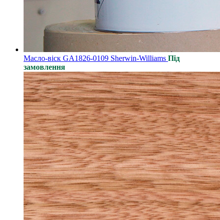
Масло-віск GA1826-0109 Sherwin-Williams
Під
замовлення