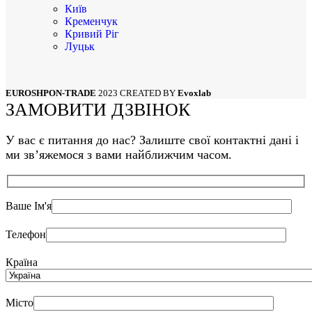
Київ
Кременчук
Кривий Ріг
Луцьк
Львів
Маріуполь
Миколаїв
EUROSHPON-TRADE
2023 CREATED BY
Evoxlab
Одеса
ЗАМОВИТИ ДЗВІНОК
Полтава
Суми
Рівне
У вас є питання до нас? Залиште свої контактні дані і
Тернопіль
ми звʼяжемося з вами найближчим часом.
Харків
Херсон
Хмельницкий
Черкаси
Ваше Ім'я
Чернівці
Чернігів
Телефон
Країна
Місто