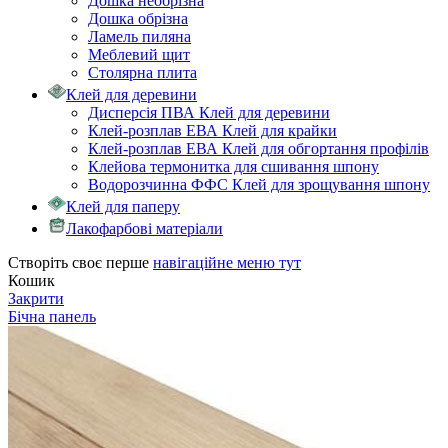
Дошка необрізна
Дошка обрізна
Ламель пиляна
Меблевий щит
Столярна плита
Клей для деревини
Дисперсія ПВА Клей для деревини
Клей-розплав ЕВА Клей для крайки
Клей-розплав ЕВА Клей для обгортання профілів
Клейова термонитка для сшивання шпону
Водорозчинна ФФС Клей для зрощування шпону
Клей для паперу
Лакофарбові матеріали
Створіть своє перше
навігаційне меню тут
Кошик
Закрити
Бічна панель