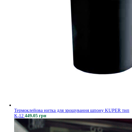
Термоклейова нитка для зрощування шпону KUPER тип
К-12
449.05
грн