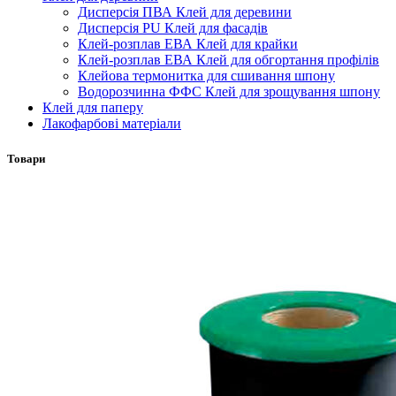
Дисперсія ПВА Клей для деревини
Дисперсія PU Клей для фасадів
Клей-розплав ЕВА Клей для крайки
Клей-розплав ЕВА Клей для обгортання профілів
Клейова термонитка для сшивання шпону
Водорозчинна ФФС Клей для зрощування шпону
Клей для паперу
Лакофарбові матеріали
Товари