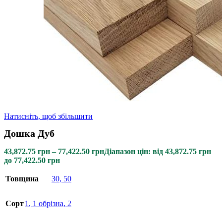
Натисніть, щоб збільшити
Дошка Дуб
43,872.75
грн
–
77,422.50
грн
Діапазон цін: від 43,872.75 грн
до 77,422.50 грн
Товщина
30
,
50
Сорт
1
,
1 обрізна
,
2