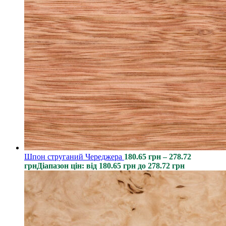
Шпон струганий Череджера
180.65
грн
–
278.72
грн
Діапазон цін: від 180.65 грн до 278.72 грн