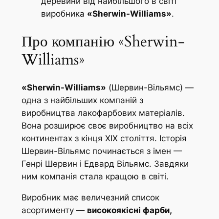
деревини від найбільшого в світі
m
виробника
«Sherwin-Williams»
.
s
к
Про компанію «Sherwin-
і
л
Williams»
ь
к
«Sherwin-Williams»
(Шервин-Вільямс) —
і
одна з найбільших компаній з
с
виробництва лакофарбових матеріалів.
т
Вона розширює своє виробництво на всіх
ь
континентах з кінця ХІХ століття. Історія
Шервин-Вільямс починається з імен —
Генрі Шервин і Едвард Вільямс. Завдяки
ним компанія стала кращою в світі.
Виробник має величезний список
асортименту —
високоякісні фарби,