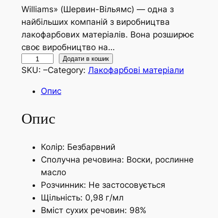
Williams» (Шервин-Вільямс) — одна з
найбільших компаній з виробництва
лакофарбових матеріалів. Вона розширює
своє виробництво на…
М
Додати в кошик
SKU:
–
Category:
Лакофарбові матеріали
а
с
Опис
л
о
Опис
-
в
Колір:
Безбарвний
і
Сполучна речовина:
Воски, рослинне
с
масло
к
Розчинник:
Не застосовується
G
Щільність:
0,98 г/мл
X
Вміст сухих речовин:
98%
1