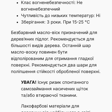
Клас вогненебезпечності:
Не
2
вогненебезпечний
1
Чутливість до низьких температур:
Ні
0
Зберігання:
3 роки. При 15-25 °C
S
h
Безбарвний масло-віск призначений для
e
дерев’яних підлог. Рекомендується для
r
більшості видів дерева. Останній шар
w
масло-воску повинен бути
i
відполірованим для отримання гладкої
n
поверхні. Рекомендується два шари для
-
поліпшення стійкості обробленої поверхні.
W
i
УВАГА!
Існує ризик спонтанного
l
самозаймання насичених щіток
l
та/або втираючої тканини.
i
Лакофарбові матеріали для
a