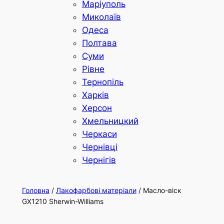
Маріуполь
Миколаїв
Одеса
Полтава
Суми
Рівне
Тернопіль
Харків
Херсон
Хмельницкий
Черкаси
Чернівці
Чернігів
Головна
/
Лакофарбові матеріали
/ Масло-віск
GX1210 Sherwin-Williams