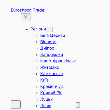
Перейти
Euroshpon Trade
до
вмісту
Регіони
Біла Церква
Вінниця
Дніпро
Запоріжжя
Івано-Франківськ
Житомир
Кам’янське
Київ
Кременчук
Кривий Ріг
Луцьк
Львів