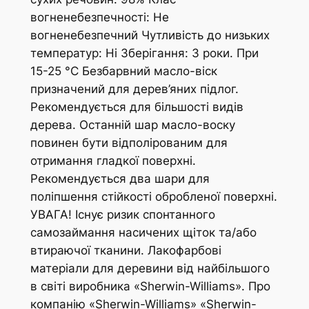
вогненебезпечності: Не
вогненебезпечний Чутливість до низьких
температур: Ні Зберігання: 3 роки. При
15-25 °C Безбарвний масло-віск
призначений для дерев’яних підлог.
Рекомендується для більшості видів
дерева. Останній шар масло-воску
повинен бути відполірованим для
отримання гладкої поверхні.
Рекомендується два шари для
поліпшення стійкості обробленої поверхні.
УВАГА! Існує ризик спонтанного
самозаймання насичених щіток та/або
втираючої тканини. Лакофарбові
матеріали для деревини від найбільшого
в світі виробника «Sherwin-Williams». Про
компанію «Sherwin-Williams» «Sherwin-