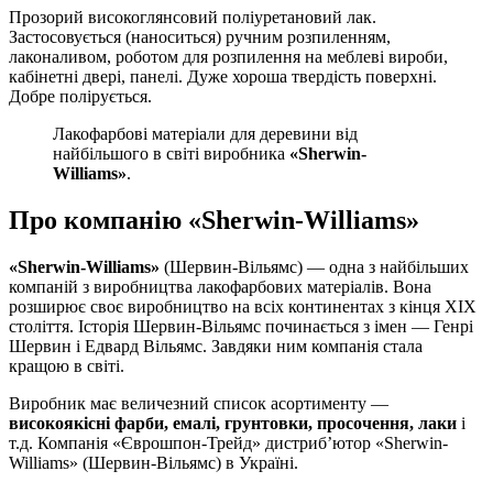
Прозорий високоглянсовий поліуретановий лак.
Застосовується (наноситься) ручним розпиленням,
лаконаливом, роботом для розпилення на меблеві вироби,
кабінетні двері, панелі. Дуже хороша твердість поверхні.
Добре полірується.
Лакофарбові матеріали для деревини від
найбільшого в світі виробника
«Sherwin-
Williams»
.
Про компанію «Sherwin-Williams»
«Sherwin-Williams»
(Шервин-Вільямс) — одна з найбільших
компаній з виробництва лакофарбових матеріалів. Вона
розширює своє виробництво на всіх континентах з кінця ХІХ
століття. Історія Шервин-Вільямс починається з імен — Генрі
Шервин і Едвард Вільямс. Завдяки ним компанія стала
кращою в світі.
Виробник має величезний список асортименту —
високоякісні фарби, емалі, грунтовки, просочення, лаки
і
т.д. Компанія «Єврошпон-Трейд» дистриб’ютор «Sherwin-
Williams» (Шервин-Вільямс) в Україні.