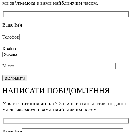
ми звʼяжемося з вами найближчим часом.
Харків
Херсон
Хмельницкий
Черкаси
Ваше Ім'я
Чернівці
Чернігів
Телефон
Країна
Місто
НАПИСАТИ ПОВІДОМЛЕННЯ
У вас є питання до нас? Залиште свої контактні дані і
ми звʼяжемося з вами найближчим часом.
Ваше Ім'я