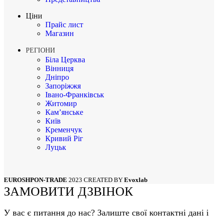
Ціни
Прайс лист
Магазин
РЕГІОНИ
Біла Церква
Вінниця
Дніпро
Запоріжжя
Івано-Франківськ
Житомир
Кам’янське
Київ
Кременчук
Кривий Ріг
Луцьк
Львів
Маріуполь
Миколаїв
EUROSHPON-TRADE
2023 CREATED BY
Evoxlab
Одеса
ЗАМОВИТИ ДЗВІНОК
Полтава
Суми
Рівне
У вас є питання до нас? Залиште свої контактні дані і
Тернопіль