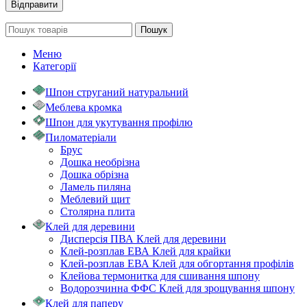
Пошук
Меню
Категорії
Шпон струганий натуральний
Меблева кромка
Шпон для укутування профілю
Пиломатеріали
Брус
Дошка необрізна
Дошка обрізна
Ламель пиляна
Меблевий щит
Столярна плита
Клей для деревини
Дисперсія ПВА Клей для деревини
Клей-розплав ЕВА Клей для крайки
Клей-розплав ЕВА Клей для обгортання профілів
Клейова термонитка для сшивання шпону
Водорозчинна ФФС Клей для зрощування шпону
Клей для паперу