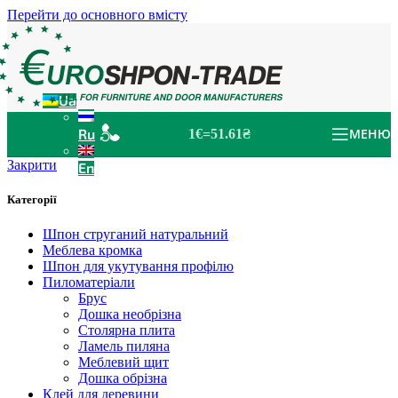
Перейти до основного вмісту
Ua
Ru
МЕНЮ
1€=51.61₴
Закрити
En
Категорії
Шпон струганий натуральний
Меблева кромка
Шпон для укутування профілю
Пиломатеріали
Брус
Дошка необрізна
Столярна плита
Ламель пиляна
Меблевий щит
Дошка обрізна
Клей для деревини