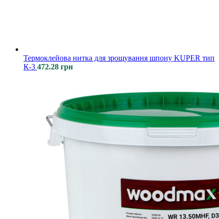
Термоклейова нитка для зрощування шпону KUPER тип
К-3
472.28
грн