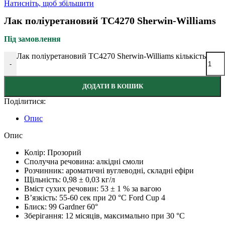
Натисніть, щоб збільшити
Лак поліуретановий TC4270 Sherwin-Williams
Під замовлення
Лак поліуретановий TC4270 Sherwin-Williams кількість
-
ДОДАТИ В КОШИК
Поділитися:
Опис
Опис
Колір:
Прозорий
Сполучна речовина:
алкідні смоли
Розчинник:
ароматичні вуглеводні, складні ефіри
Щільність:
0,98 ± 0,03 кг/л
Вміст сухих речовин:
53 ± 1 % за вагою
В’язкість:
55-60 сек при 20 °C Ford Cup 4
Блиск:
99 Gardner 60°
Зберігання:
12 місяців, максимально при 30 °C