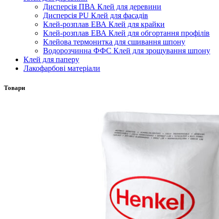
Дисперсія ПВА Клей для деревини
Дисперсія PU Клей для фасадів
Клей-розплав ЕВА Клей для крайки
Клей-розплав ЕВА Клей для обгортання профілів
Клейова термонитка для сшивання шпону
Водорозчинна ФФС Клей для зрощування шпону
Клей для паперу
Лакофарбові матеріали
Товари