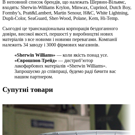
В неповний список брендів, що належать Шервин-Вільямс,
входять: Sherwin-Williams Krylon, Minwax, Cuprinol, Dutch Boy,
Formby’s, Pratt&Lambert, Martin Senour, H&C, White Lightning,
Dupli-Color, SeaGuard, Sher-Wood, Polane, Kem, Hi-Temp.
Сьогодні це транснаціональна корпорація бездоганного
довіри, високої якості, першості у виробництві нових
матеріалів з все новими і новими перевагами. Компанії
належить 34 заводу і 3000 фірмових магазинів.
«Sherwin Williams»
— коли якість понад усе.
«Єврошпон-Трейд»
— дистриб’ютор
лакофарбових матеріалів «Sherwin Williams».
Запрошуємо до співпраці, будемо раді бачити вас
нашим партнером.
Супутні товари