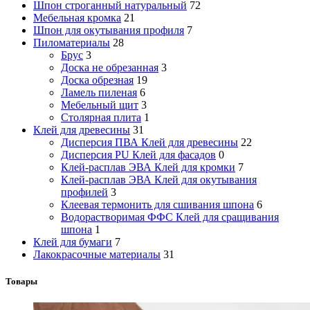
Шпон строганный натуральный
72
Мебельная кромка
21
Шпон для окутывания профиля
7
Пиломатериалы
28
Брус
3
Доска не обрезанная
3
Доска обрезная
19
Ламель пиленая
6
Мебельный щит
3
Столярная плита
1
Клей для древесины
31
Дисперсия ПВА Клей для древесины
22
Дисперсия PU Клей для фасадов
0
Клей-расплав ЭВА Клей для кромки
7
Клей-расплав ЭВА Клей для окутывания
профилей
3
Клеевая термонить для сшивания шпона
6
Водорастворимая ФФС Клей для сращивания
шпона
1
Клей для бумаги
7
Лакокрасочные материалы
31
Товары