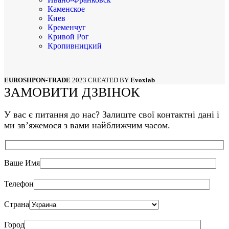
Каменское
Киев
Кременчуг
Кривой Рог
Кропивницкий
Луцк
Львов
Мариуполь
EUROSHPON-TRADE
2023 CREATED BY
Evoxlab
Николаев
ЗАМОВИТИ ДЗВІНОК
Одесса
Полтава
Сумы
У вас є питання до нас? Залиште свої контактні дані і
Тернополь
ми звʼяжемося з вами найближчим часом.
Харьков
Херсон
Хмельницкий
Черкассы
Ваше Имя
Чернигов
Черновцы
Телефон
Страна
Город