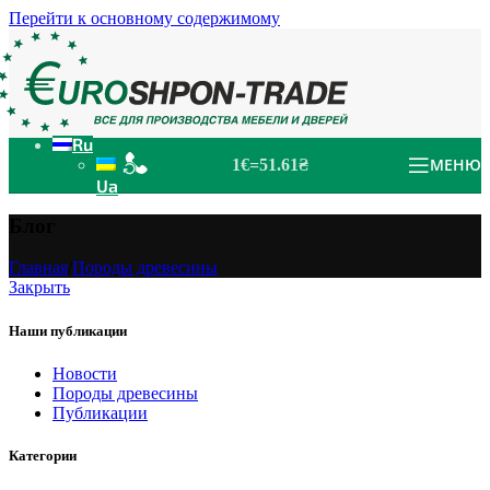
Перейти к основному содержимому
Ru
МЕНЮ
1€=51.61₴
Ua
Блог
Главная
/
Породы древесины
Закрыть
Наши публикации
Новости
Породы древесины
Публикации
Категории