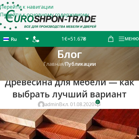
Перейти к навигации
Перейти к основному содержимому
1€=51.67₴
МЕНЮ
Ru
Блог
Главная
/
Публикации
ПУБЛИКАЦИИ
Древесина для мебели — как
выбрать лучший вариант
0
admin
Вкл. 01.08.2020