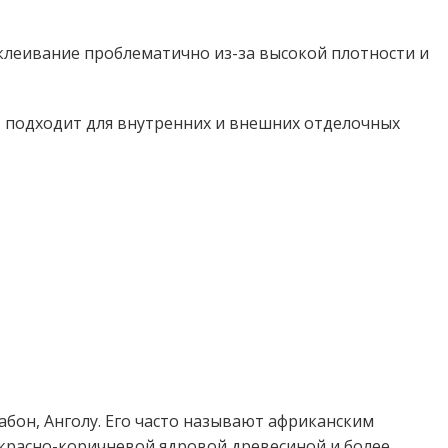
леивание проблематично из-за высокой плотности и
, подходит для внутренних и внешних отделочных
бон, Анголу. Его часто называют африканским
 красно-коричневой ядровой древесиной и более