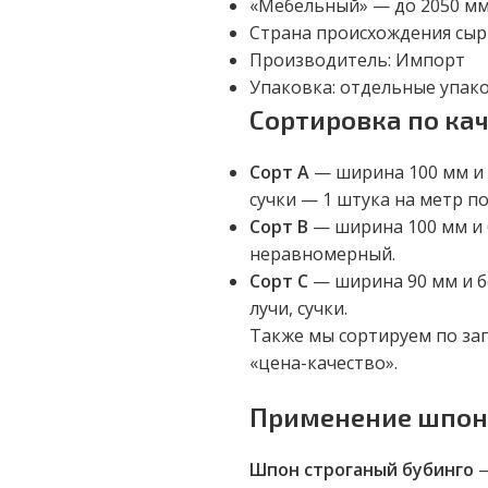
«Мебельный» — до 2050 м
Страна происхождения сыр
Производитель: Импорт
Упаковка: отдельные упако
Сортировка по ка
Сорт А
— ширина 100 мм и 
сучки — 1 штука на метр п
Сорт В
— ширина 100 мм и б
неравномерный.
Сорт С
— ширина 90 мм и бо
лучи, сучки.
Также мы сортируем по за
«цена-качество».
Применение шпона
Шпон строганый бубинго
—