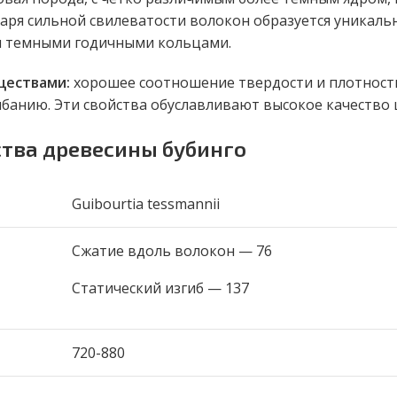
аря сильной свилеватости волокон образуется уникальн
и темными годичными кольцами.
ществами:
хорошее соотношение твердости и плотности
ибанию. Эти свойства обуславливают высокое качество 
ства древесины бубинго
Guibourtia tessmannii
Сжатие вдоль волокон — 76
Статический изгиб — 137
720-880