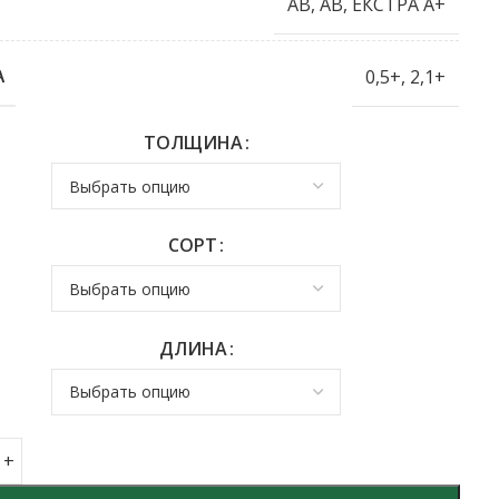
AB
,
AB
,
ЕКСТРА A+
0,5+
,
2,1+
А
ТОЛЩИНА
СОРТ
ДЛИНА