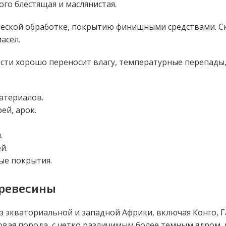
ого блестящая и маслянистая.
еской обработке, покрытию финишными средствами. Ск
масел.
ости хорошо переносит влагу, температурные перепады
атериалов.
ей, арок.
.
й.
ые покрытия.
древесины
 экваториальной и западной Африки, включая Конго, Га
овая порода, с четко различимым более темным ядром,