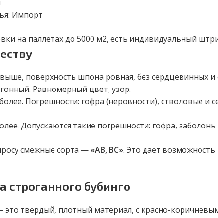
м
ья: Импорт
вки на паллетах до 5000 м
2
, есть индивидуальный штр
честву
выше, поверхность шпона ровная, без сердцевинных и 
огонный. Равномерный цвет, узор.
олее. Погрешности: гофра (неровности), стволовые и с
лее. Допускаются такие погрешности: гофра, заболонь 
просу смежные сорта —
«АВ, ВС»
. Это дает возможност
 строганного бубинго
 это твердый, плотный материал, с красно-коричневым