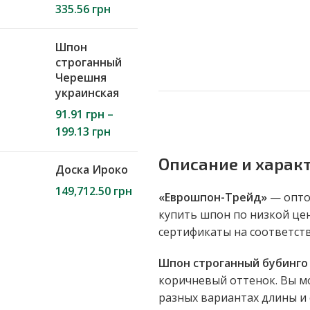
335.56
грн
Шпон
строганный
Черешня
украинская
91.91
грн
–
199.13
грн
Описание и харак
Доска Ироко
149,712.50
грн
«Еврошпон-Трейд»
— опто
купить шпон по низкой це
сертификаты на соответс
Шпон строганный бубинго
коричневый оттенок. Вы мо
разных вариантах длины и 