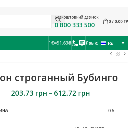
Безкоштовний дзвінок
0
/
0.00
Г
0 800 333 500
1€=51.63₴
Язык:
Ru
он строганный Бубинго
203.73
грн
–
612.72
грн
0.6
ИНА