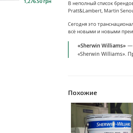
1,276.50
грн
В неполный список брендов,
Pratt&Lambert, Martin Senou
Сегодня это транснационал
всё новыми и новыми преи
«Sherwin Williams»
— 
«Sherwin Williams».
Похожие