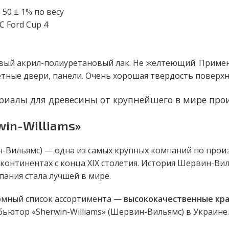
50 ± 1% по весу
°C Ford Cup 4
ый акрил-полиуретановый лак. Не желтеющий. Применя
тные двери, панели. Очень хорошая твердость поверхн
риалы для древесины от крупнейшего в мире про
win-Williams»
-Вильямс) — одна из самых крупных компаний по прои
 континентах с конца ХІХ столетия. История Шервин-Ви
пания стала лучшей в мире.
омный список ассортимента —
высококачественные крас
ьютор «Sherwin-Williams» (Шервин-Вильямс) в Украине.