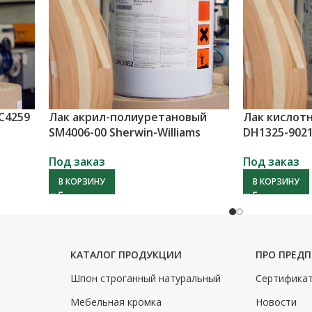
С4259
Лак акрил-полиуретановый
Лак кислот
SM4006-00 Sherwin-Williams
DH1325-9021
Под заказ
Под заказ
В КОРЗИНУ
В КОРЗИНУ
КАТАЛОГ ПРОДУКЦИИ
ПРО ПРЕД
Шпон строганный натуральный
Сертифика
Мебельная кромка
Новости