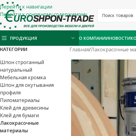
Перейти к навигации
Перейти к основному содержимому
ПРОДУКЦИЯ
О КОМПАНИИ
НОВОСТИ
К
КАТЕГОРИИ
Главная
/
Лакокрасочные м
Шпон строганный
натуральный
Мебельная кромка
Шпон для окутывания
профиля
Пиломатериалы
Клей для древесины
Клей для бумаги
Лакокрасочные
материалы