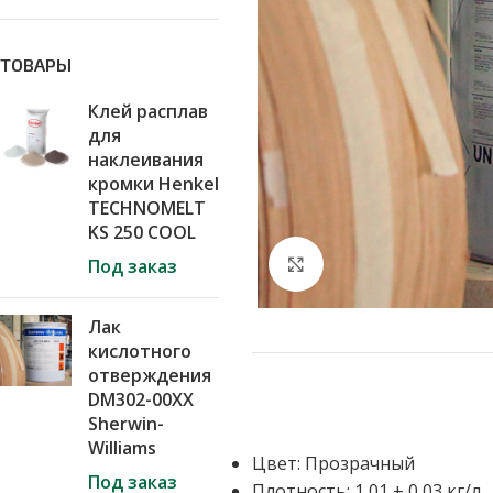
ТОВАРЫ
Клей расплав
для
наклеивания
кромки Henkel
TECHNOMELT
KS 250 COOL
Нажмите, чтобы ув
Под заказ
Лак
кислотного
отверждения
DM302-00XX
Sherwin-
Williams
Цвет: Прозрачный
Под заказ
Плотность: 1,01 ± 0,03 кг/л