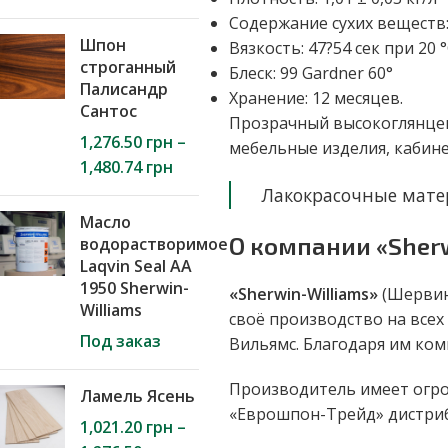
Содержание сухих веществ: 
Шпон
Вязкость: 47?54 сек при 20 
строганный
Блеск: 99 Gardner 60°
Палисандр
Хранение: 12 месяцев.
Сантос
Прозрачный высокоглянцев
1,276.50
грн
–
мебельные изделия, кабине
1,480.74
грн
Лакокрасочные мате
Масло
О компании «Sher
водорастворимое
Laqvin Seal АА
1950 Sherwin-
«Sherwin-Williams»
(Шервин
Williams
своё производство на всех
Под заказ
Вильямс. Благодаря им ком
Производитель имеет огр
Ламель Ясень
«Еврошпон-Трейд» дистриб
1,021.20
грн
–