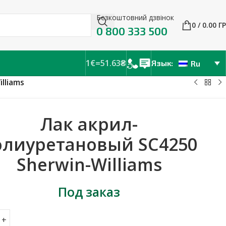
Безкоштовний дзвінок
0
/
0.00
Г
0 800 333 500
1€=51.63₴
Язык:
Ru
lliams
Лак акрил-
олиуретановый SC4250
Sherwin-Williams
Под заказ