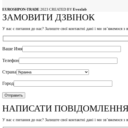
Львов
Мариуполь
EUROSHPON-TRADE
2023 CREATED BY
Evoxlab
Николаев
ЗАМОВИТИ ДЗВІНОК
Одесса
Полтава
Сумы
У вас є питання до нас? Залиште свої контактні дані і ми звʼяжемося 
Тернополь
Харьков
Херсон
Хмельницкий
Ваше Имя
Черкассы
Чернигов
Телефон
Черновцы
Страна
Город
НАПИСАТИ ПОВІДОМЛЕНН
У вас є питання до нас? Залиште свої контактні дані і ми звʼяжемося 