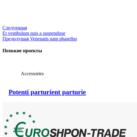
Следующая
Et vestibulum quis a suspendisse
Предидущая
Venenatis nam phasellus
Похожие проекты
Accessories
Potenti parturient parturie