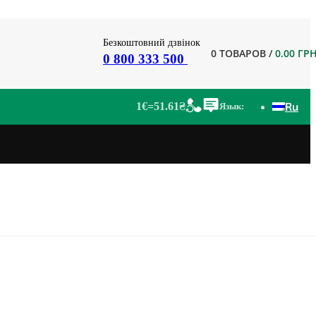
Безкоштовний дзвінок
0
ТОВАРОВ
/
0.00
ГР
0 800 333 500
Ru
1€=51.61₴
Язык: