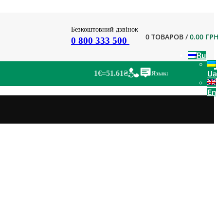
Безкоштовний дзвінок
0
ТОВАРОВ
/
0.00
ГР
0 800 333 500
Ru
Ua
1€=51.61₴
Язык:
En