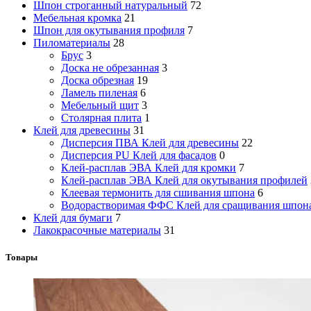
Шпон строганный натуральный
72
Мебельная кромка
21
Шпон для окутывания профиля
7
Пиломатериалы
28
Брус
3
Доска не обрезанная
3
Доска обрезная
19
Ламель пиленая
6
Мебельный щит
3
Столярная плита
1
Клей для древесины
31
Дисперсия ПВА Клей для древесины
22
Дисперсия PU Клей для фасадов
0
Клей-расплав ЭВА Клей для кромки
7
Клей-расплав ЭВА Клей для окутывания профилей
Клеевая термонить для сшивания шпона
6
Водорастворимая ФФС Клей для сращивания шпон
Клей для бумаги
7
Лакокрасочные материалы
31
Товары