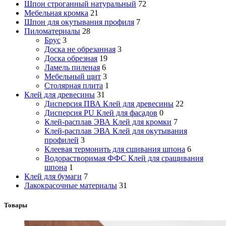
Шпон строганный натуральный
72
Мебельная кромка
21
Шпон для окутывания профиля
7
Пиломатериалы
28
Брус
3
Доска не обрезанная
3
Доска обрезная
19
Ламель пиленая
6
Мебельный щит
3
Столярная плита
1
Клей для древесины
31
Дисперсия ПВА Клей для древесины
22
Дисперсия PU Клей для фасадов
0
Клей-расплав ЭВА Клей для кромки
7
Клей-расплав ЭВА Клей для окутывания
профилей
3
Клеевая термонить для сшивания шпона
6
Водорастворимая ФФС Клей для сращивания
шпона
1
Клей для бумаги
7
Лакокрасочные материалы
31
Товары