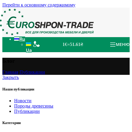
Перейти к основному содержимому
Ru
МЕНЮ
1€=51.61₴
Ua
Блог
Главная
/
Публикации
Закрыть
Наши публикации
Новости
Породы древесины
Публикации
Категории