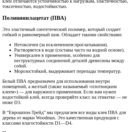
клеи отличаются устойчивостью к нагрузкам, эластичностью,
токсичностью, водостойкостью.
Поливинилацетат (ПВА)
Это эластичный синтетический полимер, который создает
гибкий и равномерный шов. Обладает такими свойствами:
Нетоксичен (за исключением проглатывания).
Растворяется в воде (составы часто на водной основе).
Универсален в применении, особенно для
неструктурных соединений деталей древесины между
собой.
Морозостойкий, выдерживает перепады температур.
Белый ПВА предназначен для использования внутри
помещений, а желтый (также называемый «плотницким
клеем») — для наружного применения. Если вам нужен
водостойкий клей, всегда проверяйте класс на этикетке — не
ниже D3.
В “Еврошпон-Трейд” мы предлагаем все виды клея ПВА для
дерева от марки Woodmax. Это качественная продукция с
классами влагостойкости D1—D4.