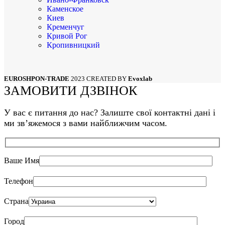
Каменское
Киев
Кременчуг
Кривой Рог
Кропивницкий
Луцк
Львов
Мариуполь
EUROSHPON-TRADE
2023 CREATED BY
Evoxlab
Николаев
ЗАМОВИТИ ДЗВІНОК
Одесса
Полтава
Сумы
У вас є питання до нас? Залиште свої контактні дані і
Тернополь
ми звʼяжемося з вами найближчим часом.
Харьков
Херсон
Хмельницкий
Черкассы
Ваше Имя
Чернигов
Черновцы
Телефон
Страна
Город