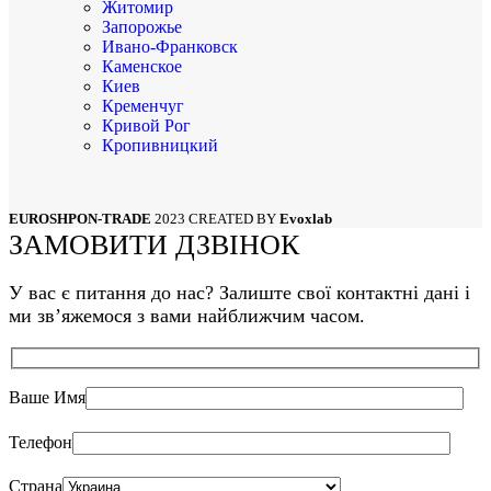
Житомир
Запорожье
Ивано-Франковск
Каменское
Киев
Кременчуг
Кривой Рог
Кропивницкий
Луцк
Львов
Мариуполь
EUROSHPON-TRADE
2023 CREATED BY
Evoxlab
Николаев
ЗАМОВИТИ ДЗВІНОК
Одесса
Полтава
Сумы
У вас є питання до нас? Залиште свої контактні дані і
Тернополь
ми звʼяжемося з вами найближчим часом.
Харьков
Херсон
Хмельницкий
Черкассы
Ваше Имя
Чернигов
Черновцы
Телефон
Страна