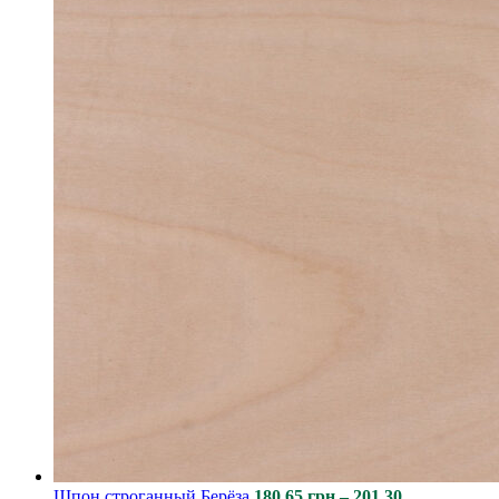
Шпон строганный Берёза
180.65
грн
–
201.30