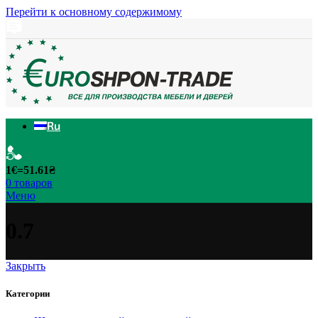
Перейти к основному содержимому
Ru
1€=51.61₴
0
товаров
Меню
0.7
Закрыть
Категории