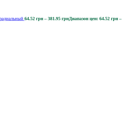
 радиальный
64.52
грн
–
381.95
грн
Диапазон цен: 64.52 грн –