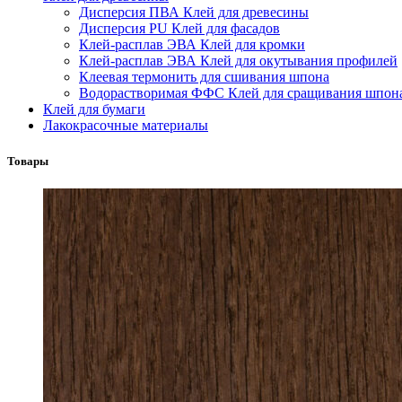
Дисперсия ПВА Клей для древесины
Дисперсия PU Клей для фасадов
Клей-расплав ЭВА Клей для кромки
Клей-расплав ЭВА Клей для окутывания профилей
Клеевая термонить для сшивания шпона
Водорастворимая ФФС Клей для сращивания шпон
Клей для бумаги
Лакокрасочные материалы
Товары