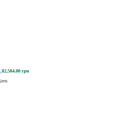
н
82,584.00
грн
Кото