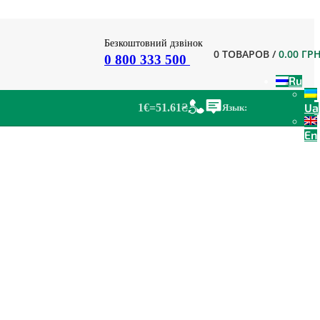
Безкоштовний дзвінок
0
ТОВАРОВ
/
0.00
ГР
0 800 333 500
Ru
Ua
1€=51.61₴
Язык:
En